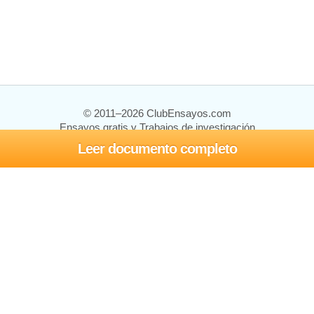
© 2011–2026 ClubEnsayos.com
Ensayos gratis y Trabajos de investigación
Leer documento completo
Ensayos y trabajos
Registrarse
Iniciar sesión
Ayuda
Contáctenos
Mapa del sitio