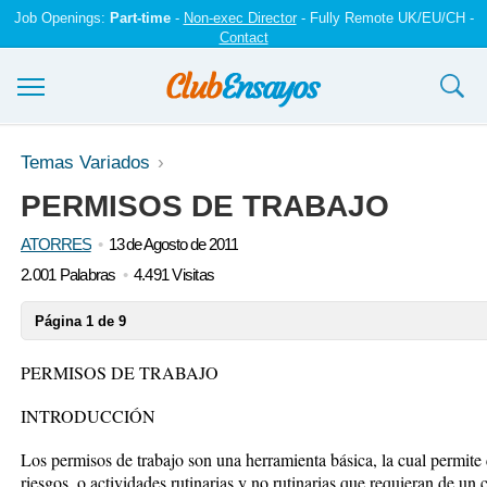
Job Openings:
Part-time
-
Non-exec Director
- Fully Remote UK/EU/CH -
Contact
Ensayos y trabajos
Temas Variados
PERMISOS DE TRABAJO
Registrarse
ATORRES
13 de Agosto de 2011
Iniciar sesión
2.001 Palabras
4.491 Visitas
Contáctenos
Página 1 de 9
PERMISOS DE TRABAJO
INTRODUCCIÓN
Los permisos de trabajo son una herramienta básica, la cual permite 
riesgos, o actividades rutinarias y no rutinarias que requieran de un c