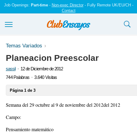
Job Openings:
Part-time
-
Non-exec Director
- Fully Remote UK/EU/CH -
Contact
Ensayos y trabajos
Temas Variados
Planeacion Preescolar
Registrarse
sassil
12 de Diciembre de 2012
Iniciar sesión
744 Palabras
3.640 Visitas
Contáctenos
Página 1 de 3
Semana del 29 octubre al 9 de noviembre del 2012del 2012
Campo:
Pensamiento matemático