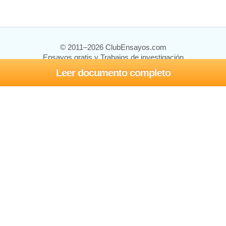
© 2011–2026 ClubEnsayos.com
Ensayos gratis y Trabajos de investigación
Leer documento completo
Ensayos y trabajos
Registrarse
Iniciar sesión
Ayuda
Contáctenos
Mapa del sitio
Política de privacidad
Términos de servicio