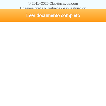
© 2011–2026 ClubEnsayos.com
Ensayos gratis y Trabajos de investigación
Leer documento completo
Ensayos y trabajos
Registrarse
Iniciar sesión
Ayuda
Contáctenos
Mapa del sitio
Política de privacidad
Términos de servicio