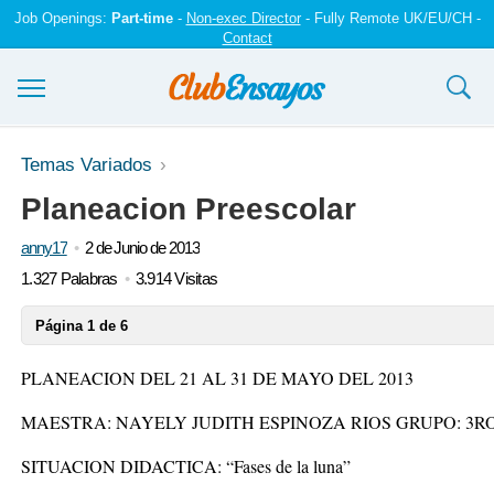
Job Openings:
Part-time
-
Non-exec Director
- Fully Remote UK/EU/CH -
Contact
Ensayos y trabajos
Temas Variados
Planeacion Preescolar
Registrarse
anny17
2 de Junio de 2013
Iniciar sesión
1.327 Palabras
3.914 Visitas
Contáctenos
Página 1 de 6
PLANEACION DEL 21 AL 31 DE MAYO DEL 2013
MAESTRA: NAYELY JUDITH ESPINOZA RIOS GRUPO: 3RO
SITUACION DIDACTICA: “Fases de la luna”