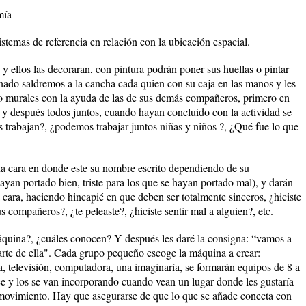
mía
stemas de referencia en relación con la ubicación espacial.
 y ellos las decoraran, con pintura podrán poner sus huellas o pintar
ado saldremos a la cancha cada quien con su caja en las manos y les
 o murales con la ayuda de las de sus demás compañeros, primero en
 y después todos juntos, cuando hayan concluido con la actividad se
s trabajan?, ¿podemos trabajar juntos niñas y niños ?, ¿Qué fue lo que
na cara en donde este su nombre escrito dependiendo de su
ayan portado bien, triste para los que se hayan portado mal), y darán
 cara, haciendo hincapié en que deben ser totalmente sinceros, ¿hiciste
us compañeros?, ¿te peleaste?, ¿hiciste sentir mal a alguien?, etc.
áquina?, ¿cuáles conocen? Y después les daré la consigna: “vamos a
rte de ella". Cada grupo pequeño escoge la máquina a crear:
a, televisión, computadora, una imaginaría, se formarán equipos de 8 a
e y los se van incorporando cuando vean un lugar donde les gustaría
 movimiento. Hay que asegurarse de que lo que se añade conecta con