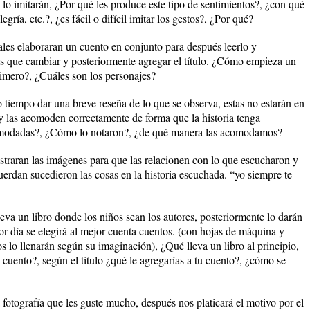
lo imitarán, ¿Por qué les produce este tipo de sentimientos?, ¿con qué
egría, etc.?, ¿es fácil o difícil imitar los gestos?, ¿Por qué?
ales elaboraran un cuento en conjunto para después leerlo y
mos que cambiar y posteriormente agregar el título. ¿Cómo empieza un
rimero?, ¿Cuáles son los personajes?
 tiempo dar una breve reseña de lo que se observa, estas no estarán en
y las acomoden correctamente de forma que la historia tenga
omodadas?, ¿Cómo lo notaron?, ¿de qué manera las acomodamos?
ostraran las imágenes para que las relacionen con lo que escucharon y
erdan sucedieron las cosas en la historia escuchada. “yo siempre te
leva un libro donde los niños sean los autores, posteriormente lo darán
 día se elegirá al mejor cuenta cuentos. (con hojas de máquina y
ños lo llenarán según su imaginación), ¿Qué lleva un libro al principio,
n cuento?, según el título ¿qué le agregarías a tu cuento?, ¿cómo se
a fotografía que les guste mucho, después nos platicará el motivo por el