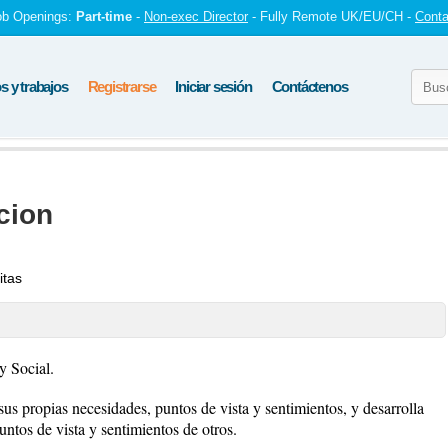
ob Openings:
Part-time
-
Non-exec Director
- Fully Remote UK/EU/CH -
Conta
 y trabajos
Registrarse
Iniciar sesión
Contáctenos
cion
itas
y Social.
s propias necesidades, puntos de vista y sentimientos, y desarrolla
untos de vista y sentimientos de otros.