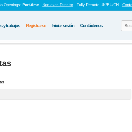
ob Openings:
Part-time
-
Non-exec Director
- Fully Remote UK/EU/CH -
Conta
 y trabajos
Registrarse
Iniciar sesión
Contáctenos
tas
tas