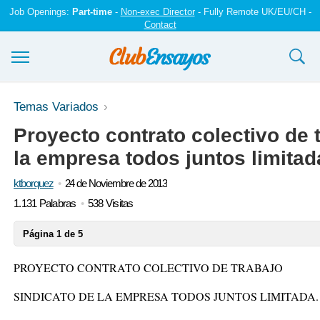
Job Openings:
Part-time
-
Non-exec Director
- Fully Remote UK/EU/CH -
Contact
Ensayos y trabajos
Temas Variados
Proyecto contrato colectivo de 
Registrarse
la empresa todos juntos limitad
Iniciar sesión
ktborquez
24 de Noviembre de 2013
Contáctenos
1.131 Palabras
538 Visitas
Página 1 de 5
PROYECTO CONTRATO COLECTIVO DE TRABAJO
SINDICATO DE LA EMPRESA TODOS JUNTOS LIMITADA.