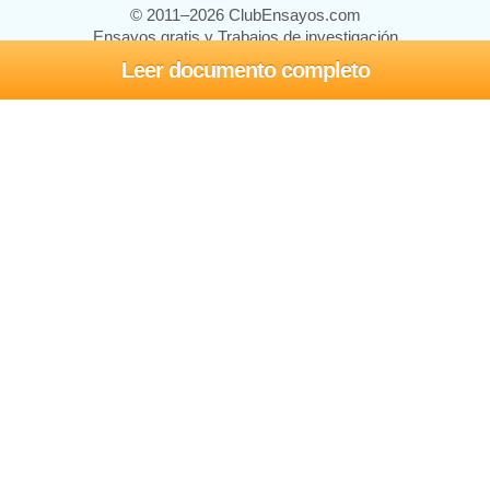
© 2011–2026 ClubEnsayos.com
Ensayos gratis y Trabajos de investigación
Leer documento completo
Ensayos y trabajos
Registrarse
Iniciar sesión
Ayuda
Contáctenos
Mapa del sitio
Política de privacidad
Términos de servicio