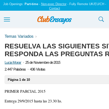
Job Openings:
Part-time
-
Non-exec Director
- Fully Remote UK/EU/CH -
Contact
Ensayos y trabajos
Temas Variados
RESUELVA LAS SIGUIENTES S
Registrarse
RESPONDA LAS PREGUNTAS 
Iniciar sesión
Lucia Moran
25 de Noviembre de 2015
Contáctenos
2.447 Palabras
436 Visitas
Página 1 de 10
PRIMER PARCIAL 2015
Entrega 29/9/2015 hasta las 23.30 hs.