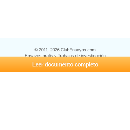
© 2011–2026 ClubEnsayos.com
Ensayos gratis y Trabajos de investigación
Leer documento completo
Ensayos y trabajos
Registrarse
Iniciar sesión
Ayuda
Contáctenos
Mapa del sitio