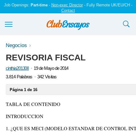
Job Openings:
Part-time
-
Non-exec Director
- Fully Remote UK/EU/CH -
Contact
Ensayos y trabajos
Negocios
REVISORIA FISCAL
Registrarse
cinthia201308
19 de Mayo de 2014
Iniciar sesión
3.814 Palabras
342 Visitas
Contáctenos
Página 1 de 16
TABLA DE CONTENIDO
INTRODUCCION
1. ¿QUE ES MECI (MODELO ESTANDAR DE CONTROL IN