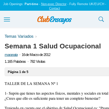
Job Openings:
Part-time
-
Non-exec Director
- Fully Remote UK/EU/CH -
Contact
Ensayos y trabajos
Temas Variados
Semana 1 Salud Ocupacional
Registrarse
maranata
16 de Marzo de 2012
Iniciar sesión
1.165 Palabras
782 Visitas
Contáctenos
Página 1 de 5
TALLER DE LA SEMANA Nº 1
1- Supón que tienes tus aspectos físicos, mentales y sociales en tota
¿Crees que ello es suficiente para tener un completo bienestar?
Teniendo en cuenta que el objetivo de Salud Ocupacional es: "Prom