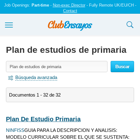
Job Openings:
Part-time
-
Non-exec Director
- Fully Remote UK/EU/CH -
Contact
Ensayos y trabajos
Plan de estudios de primaria
Registrarse
Buscar
Iniciar sesión
Búsqueda avanzada
Contáctenos
Documentos 1 - 32 de 32
Plan De Estudio Primaria
NINFISS
GUIA PARA LA DESCRIPCION Y ANALISIS:
MODELO CURRICULAR SOBRE EL QUE SE SUSTENTA: