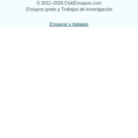
© 2011–2026 ClubEnsayos.com
Ensayos gratis y Trabajos de investigación
Ensayos y trabajos
Registrarse
Iniciar sesión
Ayuda
Contáctenos
Mapa del sitio
Política de privacidad
Términos de servicio