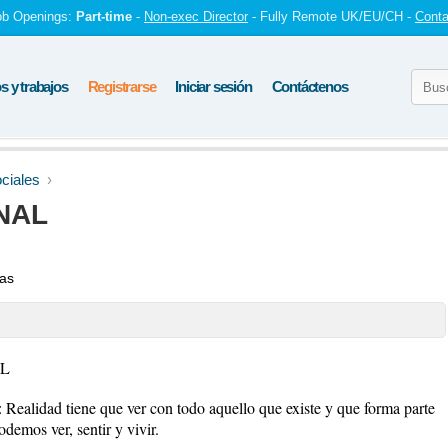
ob Openings:
Part-time
-
Non-exec Director
- Fully Remote UK/EU/CH -
Conta
 y trabajos
Registrarse
Iniciar sesión
Contáctenos
ciales
NAL
tas
AL
d tiene que ver con todo aquello que existe y que forma parte
demos ver, sentir y vivir.