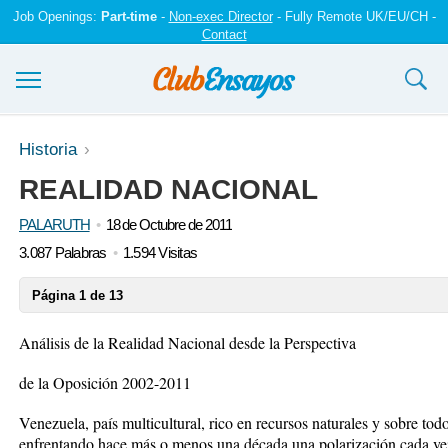
Job Openings:
Part-time
-
Non-exec Director
- Fully Remote UK/EU/CH -
Contact
Ensayos y trabajos
Historia
REALIDAD NACIONAL
Registrarse
PALARUTH
18 de Octubre de 2011
Iniciar sesión
3.087 Palabras
1.594 Visitas
Contáctenos
Página 1 de 13
Análisis de la Realidad Nacional desde la Perspectiva
de la Oposición 2002-2011
Venezuela, país multicultural, rico en recursos naturales y sobre to
enfrentando hace más o menos una década una polarización cada vez