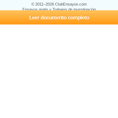
© 2011–2026 ClubEnsayos.com
Ensayos gratis y Trabajos de investigación
Leer documento completo
Ensayos y trabajos
Registrarse
Iniciar sesión
Ayuda
Contáctenos
Mapa del sitio
Política de privacidad
Términos de servicio