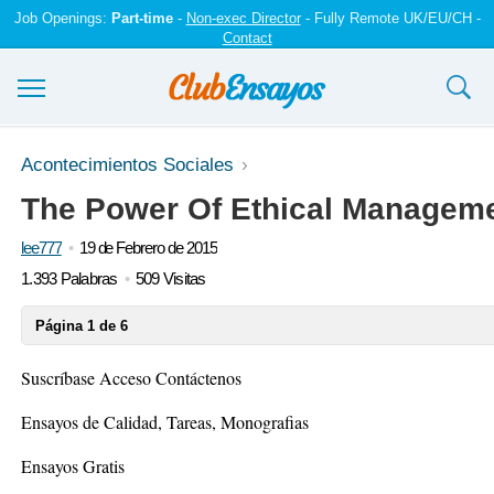
Job Openings:
Part-time
-
Non-exec Director
- Fully Remote UK/EU/CH -
Contact
Ensayos y trabajos
Acontecimientos Sociales
The Power Of Ethical Managem
Registrarse
lee777
19 de Febrero de 2015
Iniciar sesión
1.393 Palabras
509 Visitas
Contáctenos
Página 1 de 6
Suscríbase Acceso Contáctenos
Ensayos de Calidad, Tareas, Monografias
Ensayos Gratis