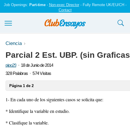
Job Openings:
Part-time
-
Non-exec Director
- Fully Remote UK/EU/CH -
Contact
Ensayos y trabajos
Ciencia
Parcial 2 Est. UBP. (sin Graficas
Registrarse
pipo29
18 de Junio de 2014
Iniciar sesión
328 Palabras
574 Visitas
Contáctenos
Página 1 de 2
1- En cada uno de los siguientes casos se solicita que:
* Identifique la variable en estudio.
* Clasifique la variable.