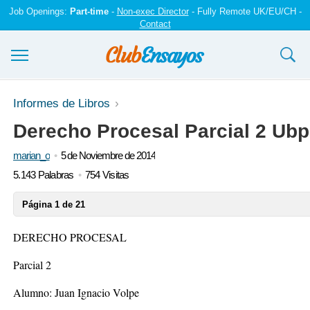
Job Openings:
Part-time
-
Non-exec Director
- Fully Remote UK/EU/CH -
Contact
Ensayos y trabajos
Informes de Libros
Derecho Procesal Parcial 2 Ubp
Registrarse
marian_o
5 de Noviembre de 2014
Iniciar sesión
5.143 Palabras
754 Visitas
Contáctenos
Página 1 de 21
DERECHO PROCESAL
Parcial 2
Alumno: Juan Ignacio Volpe