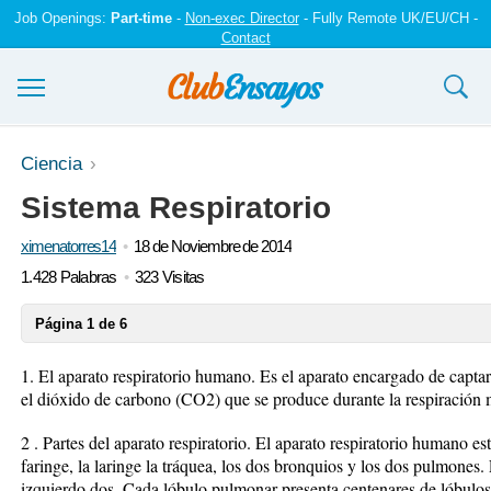
Job Openings:
Part-time
-
Non-exec Director
- Fully Remote UK/EU/CH -
Contact
Ensayos y trabajos
Ciencia
Sistema Respiratorio
Registrarse
ximenatorres14
18 de Noviembre de 2014
Iniciar sesión
1.428 Palabras
323 Visitas
Contáctenos
Página 1 de 6
1. El aparato respiratorio humano. Es el aparato encargado de captar
el dióxido de carbono (CO2) que se produce durante la respiración 
2 . Partes del aparato respiratorio. El aparato respiratorio humano est
faringe, la laringe la tráquea, los dos bronquios y los dos pulmones.
izquierdo dos. Cada lóbulo pulmonar presenta centenares de lóbulos 