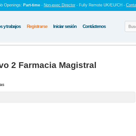
ob Openings:
Part-time
-
Non-exec Director
- Fully Remote UK/EU/CH -
Conta
 y trabajos
Registrarse
Iniciar sesión
Contáctenos
vo 2 Farmacia Magistral
tas