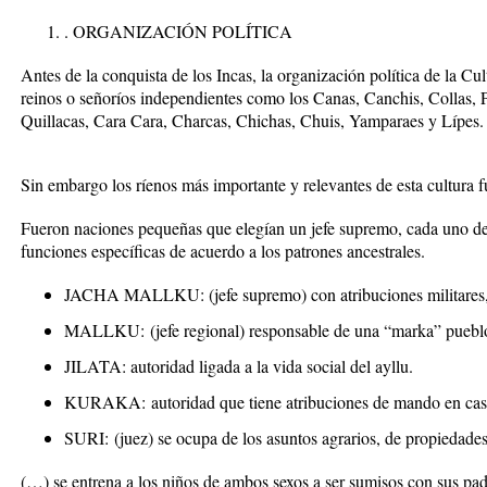
. ORGANIZACIÓN POLÍTICA
Antes de la conquista de los Incas, la organización política de la Cu
reinos o señoríos independientes como los Canas, Canchis, Collas, 
Quillacas, Cara Cara, Charcas, Chichas, Chuis, Yamparaes y Lípes.
Sin embargo los ríenos más importante y relevantes de esta cultura f
Fueron naciones pequeñas que elegían un jefe supremo, cada uno de e
funciones específicas de acuerdo a los patrones ancestrales.
JACHA MALLKU
: (jefe supremo) con atribuciones militares,
MALLKU:
(jefe regional) responsable de una “
marka
” puebl
JILATA
: autoridad ligada a la vida social del ayllu.
KURAKA:
autoridad que tiene atribuciones de mando en caso
SURI:
(juez) se ocupa de los asuntos agrarios, de propiedade
(…) se entrena a los niños de ambos sexos a ser sumisos con sus pad