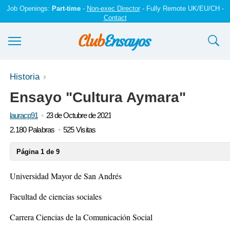
Job Openings:
Part-time
-
Non-exec Director
- Fully Remote UK/EU/CH -
Contact
Ensayos y trabajos
Historia
Ensayo "Cultura Aymara"
Registrarse
lauracp91
23 de Octubre de 2021
Iniciar sesión
2.180 Palabras
525 Visitas
Contáctenos
Página 1 de 9
Universidad Mayor de San Andrés
Facultad de ciencias sociales
Carrera Ciencias de la Comunicación Social