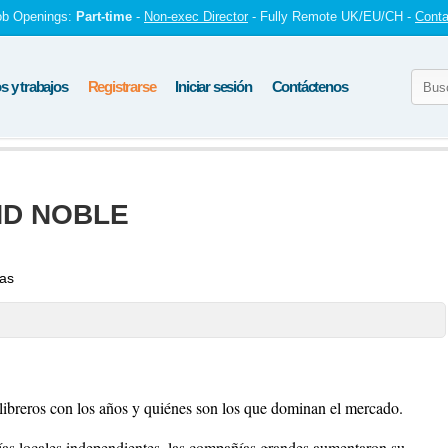
ob Openings:
Part-time
-
Non-exec Director
- Fully Remote UK/EU/CH -
Conta
 y trabajos
Registrarse
Iniciar sesión
Contáctenos
ND NOBLE
tas
libreros con los años y quiénes son los que dominan el mercado.
rías locales independientes, las compañías grandes aumentaron su