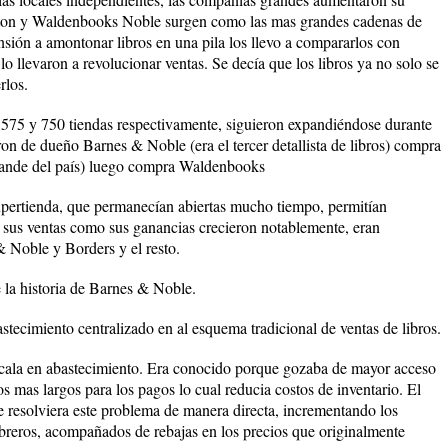
alton y Waldenbooks Noble surgen como las mas grandes cadenas de
nsión a amontonar libros en una pila los llevo a compararlos con
lo llevaron a revolucionar ventas. Se decía que los libros ya no solo se
rlos.
75 y 750 tiendas respectivamente, siguieron expandiéndose durante
on de dueño Barnes & Noble (era el tercer detallista de libros) compra
rande del país) luego compra Waldenbooks
upertienda, que permanecían abiertas mucho tiempo, permitían
to sus ventas como sus ganancias crecieron notablemente, eran
& Noble y Borders y el resto.
 la historia de Barnes & Noble.
astecimiento centralizado en al esquema tradicional de ventas de libros.
escala en abastecimiento. Era conocido porque gozaba de mayor acceso
os mas largos para los pagos lo cual reducia costos de inventario. El
e resolviera este problema de manera directa, incrementando los
libreros, acompañados de rebajas en los precios que originalmente