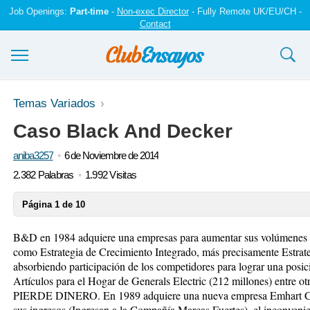
Job Openings:
Part-time
-
Non-exec Director
- Fully Remote UK/EU/CH -
Contact
Ensayos y trabajos
Temas Variados
Caso Black And Decker
Registrarse
aniba3257
6 de Noviembre de 2014
Iniciar sesión
2.382 Palabras
1.992 Visitas
Contáctenos
Página 1 de 10
B&D en 1984 adquiere una empresas para aumentar sus volúmenes
como Estrategia de Crecimiento Integrado, más precisamente Estrat
absorbiendo participación de los competidores para lograr una posic
Artículos para el Hogar de Generals Electric (212 millones) entre ot
PIERDE DINERO. En 1989 adquiere una nueva empresa Emhart Corp
sus ingresos (Ingresan a la Compañía Marcas Fuertes), el inconveni