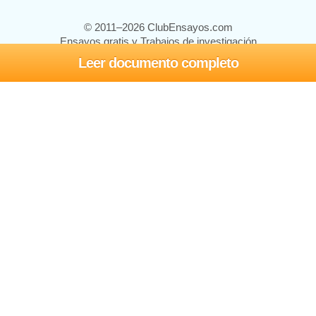
© 2011–2026 ClubEnsayos.com
Ensayos gratis y Trabajos de investigación
Leer documento completo
Ensayos y trabajos
Registrarse
Iniciar sesión
Ayuda
Contáctenos
Mapa del sitio
Política de privacidad
Términos de servicio