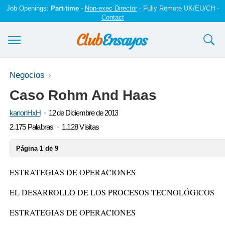
Job Openings:
Part-time
-
Non-exec Director
- Fully Remote UK/EU/CH -
Contact
Ensayos y trabajos
Negocios
Caso Rohm And Haas
Registrarse
kanonHxH
12 de Diciembre de 2013
Iniciar sesión
2.175 Palabras
1.128 Visitas
Contáctenos
Página 1 de 9
ESTRATEGIAS DE OPERACIONES
EL DESARROLLO DE LOS PROCESOS TECNOLÓGICOS
ESTRATEGIAS DE OPERACIONES