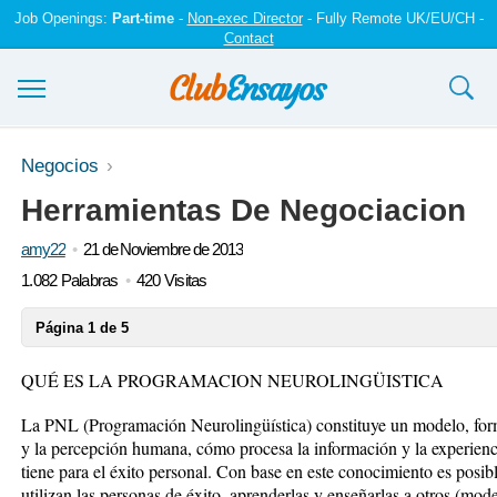
Job Openings:
Part-time
-
Non-exec Director
- Fully Remote UK/EU/CH -
Contact
Ensayos y trabajos
Negocios
Herramientas De Negociacion
Registrarse
amy22
21 de Noviembre de 2013
Iniciar sesión
1.082 Palabras
420 Visitas
Contáctenos
Página 1 de 5
QUÉ ES LA PROGRAMACION NEUROLINGÜISTICA
La PNL (Programación Neurolingüística) constituye un modelo, for
y la percepción humana, cómo procesa la información y la experienci
tiene para el éxito personal. Con base en este conocimiento es posible
utilizan las personas de éxito, aprenderlas y enseñarlas a otros (mode