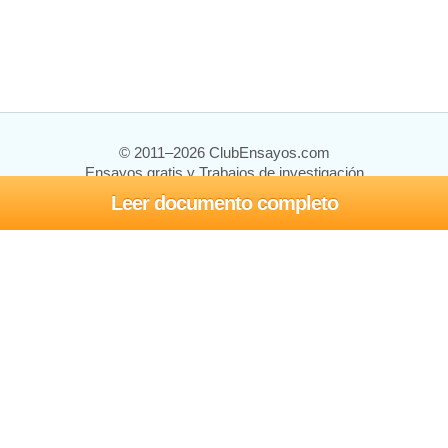
© 2011–2026 ClubEnsayos.com
Ensayos gratis y Trabajos de investigación
Leer documento completo
Ensayos y trabajos
Registrarse
Iniciar sesión
Ayuda
Contáctenos
Mapa del sitio