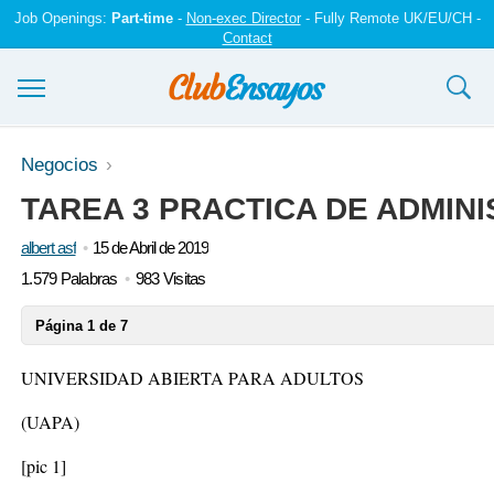
Job Openings:
Part-time
-
Non-exec Director
- Fully Remote UK/EU/CH -
Contact
Ensayos y trabajos
Negocios
TAREA 3 PRACTICA DE ADMINI
Registrarse
albert asf
15 de Abril de 2019
Iniciar sesión
1.579 Palabras
983 Visitas
Contáctenos
Página 1 de 7
UNIVERSIDAD ABIERTA PARA ADULTOS
(UAPA)
[pic 1]