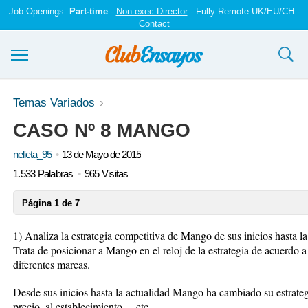
Job Openings:
Part-time
-
Non-exec Director
- Fully Remote UK/EU/CH -
Contact
Ensayos y trabajos
Temas Variados
CASO Nº 8 MANGO
Registrarse
nelieta_95
13 de Mayo de 2015
Iniciar sesión
1.533 Palabras
965 Visitas
Contáctenos
Página 1 de 7
1) Analiza la estrategia competitiva de Mango de sus inicios hasta la
Trata de posicionar a Mango en el reloj de la estrategia de acuerdo 
diferentes marcas.
Desde sus inicios hasta la actualidad Mango ha cambiado su estrateg
precio, al establecimiento… etc.