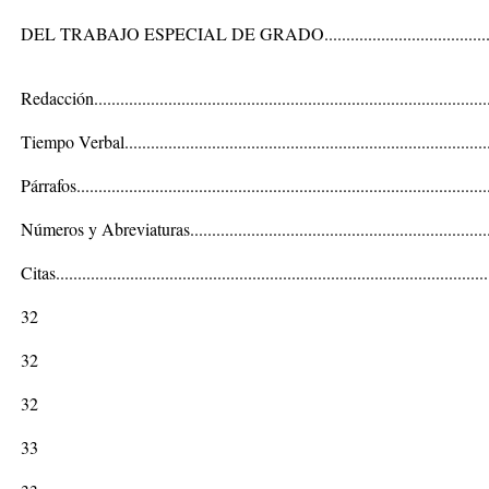
DEL TRABAJO ESPECIAL DE GRADO..........................................
Redacción...........................................................................................
Tiempo Verbal....................................................................................
Párrafos..............................................................................................
Números y Abreviaturas......................................................................
Citas...................................................................................................
32
32
32
33