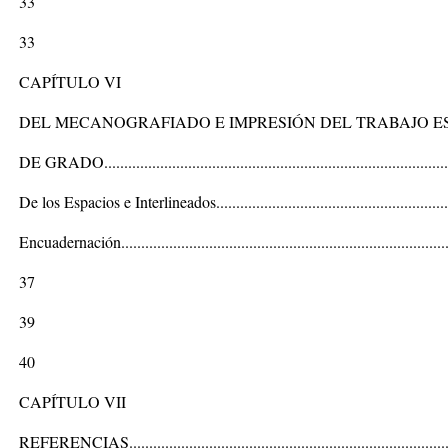
33
33
CAPÍTULO VI
DEL MECANOGRAFIADO E IMPRESIÓN DEL TRABAJO E
DE GRADO.......................................................................................
De los Espacios e Interlineados...........................................................
Encuadernación..................................................................................
37
39
40
CAPÍTULO VII
REFERENCIAS.................................................................................