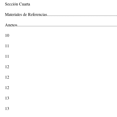
Sección Cuarta
Materiales de Referencias....................................................................
Anexos................................................................................................
10
11
11
12
12
12
13
13