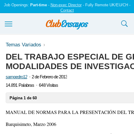
Job Openings:
Part-time
-
Non-exec Director
- Fully Remote UK/EU/CH -
Contact
Ensayos y trabajos
Temas Variados
DEL TRABAJO ESPECIAL DE G
Registrarse
MODALIDADES DE INVESTIGA
Iniciar sesión
sampedro12
2 de Febrero de 2013
Contáctenos
14.891 Palabras
648 Visitas
Página 1 de 60
MANUAL DE NORMAS PARA LA PRESENTACIÓN DEL TR
Barquisimeto, Marzo 2006