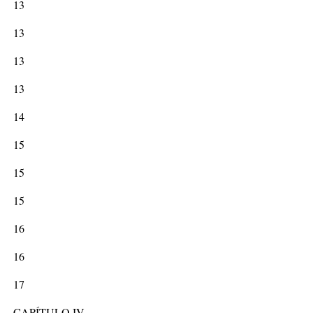
13
13
13
13
14
15
15
15
16
16
17
CAPÍTULO IV