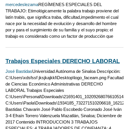
mercedeslezama
REGÍMENES ESPECIALES DEL
TRABAJO: Etimológicamente la palabra trabajo proviene del
latín trabis, que significa traba, dificultad,impedimento el cual
nace por la necesidad de evolución y desarrollo del hombre
por y para el surgimiento de su familia y el suyo propio; el
trabajo es considerado como un factor de producción que
Trabajos Especiales DERECHO LABORAL
José Bastidas
Universidad Autónoma de Sinaloa Descripción:
C:\Users\xdsfssf jksjkajkkl\Desktop\logo_faceam.png Facultad
de Ciencias Económico Administrativas DERECHO
LABORAL Trabajos Especiales
C:\Users\Personal\Downloads\21691401_10209268076610514_1
C:\Users\Paola\Downloads\1934185_732271510206618_1621274
Bastidas Chavarin José Pablo Escobedo Coronado José Iván
3-4 Efraín Torrero Valenzuela Mazatlán, Sinaloa; Diciembre de
2017 Contenido INTRODUCCION 3 TRABAJOS
ESPECIALES: 4 TRABAJADORES DE CONFIANZA: 4