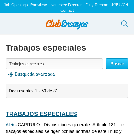
Job Openings:
Part-time
-
Non-exec Director
- Fully Remote UK/EU/CH -
Contact
Ensayos y trabajos
Trabajos especiales
Registrarse
Buscar
Iniciar sesión
Búsqueda avanzada
Contáctenos
Documentos 1 - 50 de 81
TRABAJOS ESPECIALES
AleirU
CAPITULO I Disposiciones generales Artículo 181- Los
trabajos especiales se rigen por las normas de este Título y