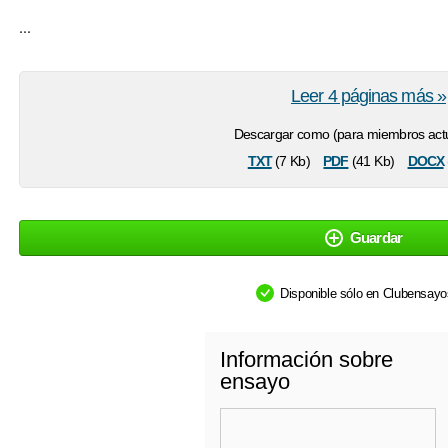
...
Leer 4 páginas más »
Descargar como (para miembros actu
txt
pdf
docx
(7 Kb)
(41 Kb)
Guardar
Disponible sólo en Clubensay
Información sobre
ensayo