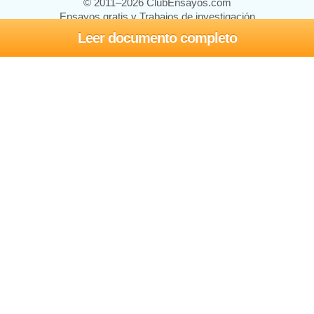
© 2011–2026 ClubEnsayos.com
Ensayos gratis y Trabajos de investigación
Leer documento completo
Ensayos y trabajos
Registrarse
Iniciar sesión
Ayuda
Contáctenos
Mapa del sitio
Política de privacidad
Términos de servicio