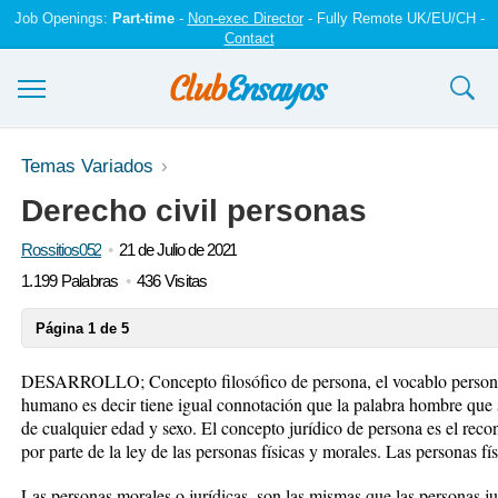
Job Openings:
Part-time
-
Non-exec Director
- Fully Remote UK/EU/CH -
Contact
Ensayos y trabajos
Temas Variados
Derecho civil personas
Registrarse
Rossitios052
21 de Julio de 2021
Iniciar sesión
1.199 Palabras
436 Visitas
Contáctenos
Página 1 de 5
DESARROLLO; Concepto filosófico de persona, el vocablo persona 
humano es decir tiene igual connotación que la palabra hombre que 
de cualquier edad y sexo. El concepto jurídico de persona es el rec
por parte de la ley de las personas físicas y morales. Las personas fí
Las personas morales o jurídicas, son las mismas que las personas jur