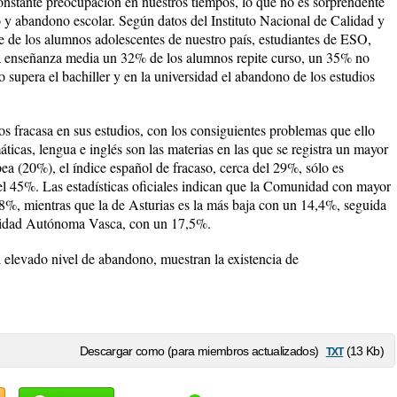
onstante preocupación en nuestros tiempos, lo que no es sorprendente
so y abandono escolar. Según datos del Instituto Nacional de Calidad y
te de los alumnos adolescentes de nuestro país, estudiantes de ESO,
 la enseñanza media un 32% de los alumnos repite curso, un 35% no
 supera el bachiller y en la universidad el abandono de los estudios
os fracasa en sus estudios, con los consiguientes problemas que ello
áticas, lengua e inglés son las materias en las que se registra un mayor
pea (20%), el índice español de fracaso, cerca del 29%, sólo es
el 45%. Las estadísticas oficiales indican que la Comunidad con mayor
,8%, mientras que la de Asturias es la más baja con un 14,4%, seguida
idad Autónoma Vasca, con un 17,5%.
el elevado nivel de abandono, muestran la existencia de
txt
Descargar como (para miembros actualizados)
(13 Kb)