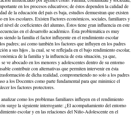
mportante en los procesos educativos; de éstos dependen la calidad de
dad de la educación del país es baja, estudios demuestran que existen
 en los escolares. Existen Factores económicos, sociales, familiares y
 el nivel de coeficientes del alumno, Éstos tiene gran influencia en este
ecuencias en el desarrollo académico. Ésta problemática es muy
as siendo la familia el factor influyente en el rendimiento escolar
 los padres; así como también los factores que influyen en los padres
ión a sus hijos , la cual, se ve reflejada en el bajo rendimiento escolar,
onómica de la familia y la influencia de esta situación, ya que,
e se ve abocado en los menores y adolescentes dentro de su entorno
sable contribuir con alternativas que permiten intervenir en ésta
a trasformación de dicha realidad, comprometiendo no solo a los padres
paso a los Docentes como parte fundamental para que minimice el
ecer los factores protectores.
 analizar como los problemas familiares influyen en el rendimiento
azón surge la siguiente interrogante: ¿El acompañamiento del entorno
endimiento escolar y en las relaciones del Niño-Adolescente en el