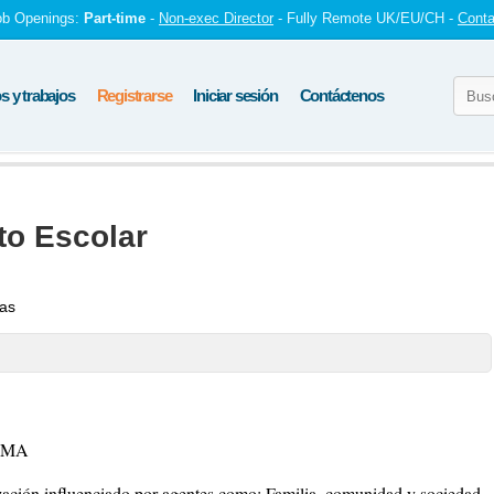
ob Openings:
Part-time
-
Non-exec Director
- Fully Remote UK/EU/CH -
Conta
 y trabajos
Registrarse
Iniciar sesión
Contáctenos
to Escolar
tas
EMA
zación influenciado por agentes como: Familia, comunidad y sociedad,