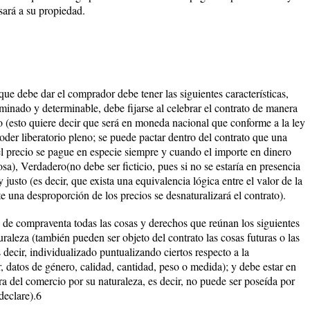
ará a su propiedad.
que debe dar el comprador debe tener las siguientes características,
rminado y determinable, debe fijarse al celebrar el contrato de manera
o (esto quiere decir que será en moneda nacional que conforme a la ley
der liberatorio pleno; se puede pactar dentro del contrato que una
el precio se pague en especie siempre y cuando el importe en dinero
sa), Verdadero(no debe ser ficticio, pues si no se estaría en presencia
 justo (es decir, que exista una equivalencia lógica entre el valor de la
te una desproporción de los precios se desnaturalizará el contrato).
o de compraventa todas las cosas y derechos que reúnan los siguientes
aturaleza (también pueden ser objeto del contrato las cosas futuras o las
decir, individualizado puntualizando ciertos respecto a la
r, datos de género, calidad, cantidad, peso o medida); y debe estar en
ra del comercio por su naturaleza, es decir, no puede ser poseída por
declare).6