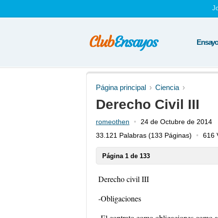
J
Ensayos
Página principal
Ciencia
Derecho Civil III
romeothen
24 de Octubre de 2014
33.121 Palabras
(133 Páginas)
616 
Página 1 de 133
Derecho civil III
-Obligaciones
-El contrato como obligaciones como ac