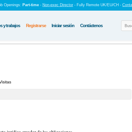
ob Openings:
Part-time
-
Non-exec Director
- Fully Remote UK/EU/CH -
Conta
 y trabajos
Registrarse
Iniciar sesión
Contáctenos
Visitas
to jurídico creador de las obligaciones