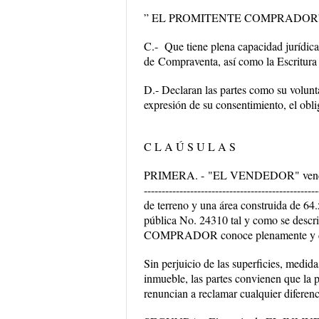
” EL
PROMITENTE
COMPRADOR” d
C.- Que tiene plena capacidad jurídica
de
Compraventa, así como la Escritura
D.- Declaran las partes como su voluntad
expresión de su consentimiento, el obli
C L A Ú S U L A S
PRIMERA. -
"EL VENDEDOR" vende
------------------------------------------------
de terreno y una área construida de 64
pública No. 24310 tal y como se descri
COMPRADOR conoce plenamente y dic
Sin perjuicio de las superficies, medida
inmueble, las partes convienen que la 
renuncian a reclamar cualquier diferencia