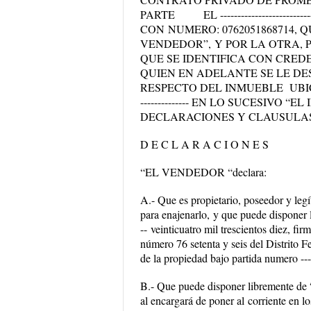
PARTE
EL
-----------------
CON
NUMERO: 0762051868714
, 
VENDEDOR”,
Y POR LA OTRA,
QUE SE IDENTIFICA CON CREDE
QUIEN EN ADELANTE SE LE D
RESPECTO DEL INMUEBLE UB
--------------
EN LO SUCESIVO “EL
DECLARACIONES Y CLAUSULA
D E C L A R A C I O N E S
“
EL VENDEDOR “declara:
A.- Que es propietario,
poseedor y leg
para enajenarlo,
y que puede disponer 
--
veinticuatro mil trescientos diez, fir
número 76 setenta y seis del Distrito F
de la propiedad bajo partida numero -------
B.- Que puede disponer libremente d
al
encargará de poner al
corriente en lo