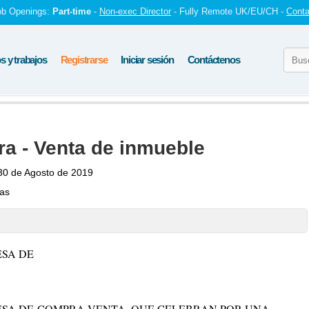
ob Openings:
Part-time
-
Non-exec Director
- Fully Remote UK/EU/CH -
Conta
 y trabajos
Registrarse
Iniciar sesión
Contáctenos
a - Venta de inmueble
30 de Agosto de 2019
tas
SA DE
SA DE
COMPRA-VENTA, QUE CELEBRAN POR UNA