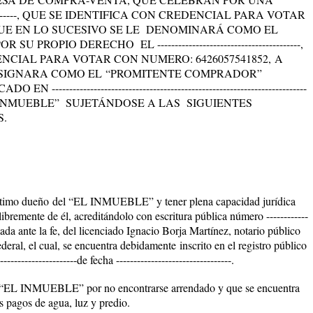
--------------, QUE SE IDENTIFICA CON CREDENCIAL PARA VOTAR
QUE EN LO SUCESIVO SE LE DENOMINARÁ COMO EL
POR SU PROPIO DERECHO
EL
-----------------------------------------,
NCIAL PARA VOTAR CON NUMERO: 6426057541852,
A
ESIGNARA COMO EL
“
PROMITENTE
COMPRADOR”
ICADO EN
-------------------------------------------------------------------------
 INMUEBLE” SUJETÁNDOSE A LAS SIGUIENTES
S.
ítimo dueño
del “EL INMUEBLE” y tener plena capacidad jurídica
libremente de él
, acreditándolo con escritura pública número
------------
mada ante la fe, del licenciado Ignacio Borja Martínez, notario público
ederal,
el cual, se encuentra debidamente
inscrito en el registro público
------------------de fecha ---------------------------------.
e “EL INMUEBLE” por no encontrarse arrendado y que se encuentra
s pagos de agua, luz y predio.