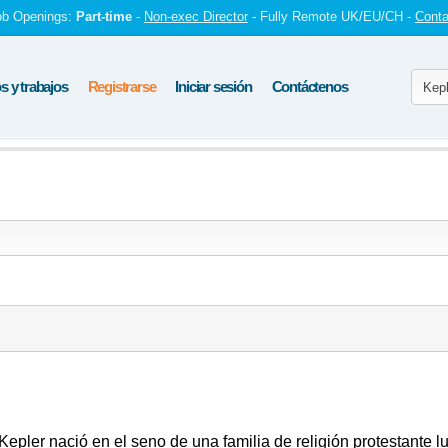
ob Openings:
Part-time
-
Non-exec Director
- Fully Remote UK/EU/CH -
Conta
 y trabajos
Registrarse
Iniciar sesión
Contáctenos
Kepler nació en el seno de una familia de religión protestante l