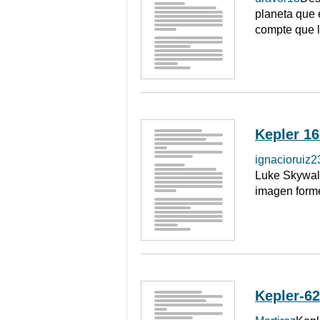
planeta que e
compte que l
Kepler 16
ignacioruiz2
Luke Skywalk
imagen forme
Kepler-62