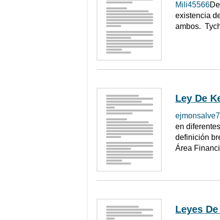
Mili45566
De
existencia d
ambos. Tycho
Ley De K
ejmonsalve7
en diferentes
definición b
Área Financi
Leyes De