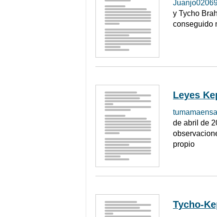
Juanjo0206
y Tycho Brah
conseguido m
Leyes Ke
tumamaensa
de abril de 
observacione
propio
Tycho-Ke