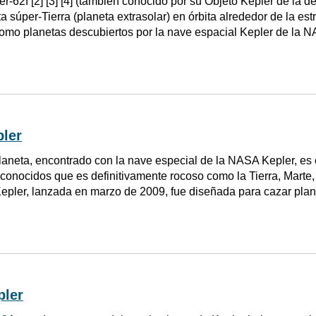
er-62f [2] [3] [4] (también conocido por su Objeto Kepler de la 
 súper-Tierra (planeta extrasolar) en órbita alrededor de la est
omo planetas descubiertos por la nave espacial Kepler de la N
ler
laneta, encontrado con la nave especial de la NASA Kepler, es
conocidos que es definitivamente rocoso como la Tierra, Marte,
Kepler, lanzada en marzo de 2009, fue diseñada para cazar plan
pler