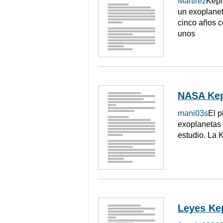
Martirez
Kepl
un exoplaneta
cinco años c
unos
NASA Kep
mani03s
El p
exoplanetas 
estudio. La 
Leyes Ke