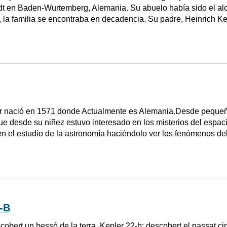
dt en Baden-Wurtemberg, Alemania. Su abuelo había sido el alc
, la familia se encontraba en decadencia. Su padre, Heinrich Ke
r nació en 1571 donde Actualmente es Alemania.Desde pequeñ
e desde su niñez estuvo interesado en los misterios del espacio
 en el estudio de la astronomía haciéndolo ver los fenómenos de
-B
cobert un bessó de la terra. Kepler 22-b; descobert el passat c