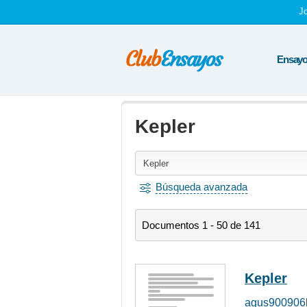
J
Ensayos
Kepler
Búsqueda avanzada
Documentos 1 - 50 de 141
Kepler
agus900906