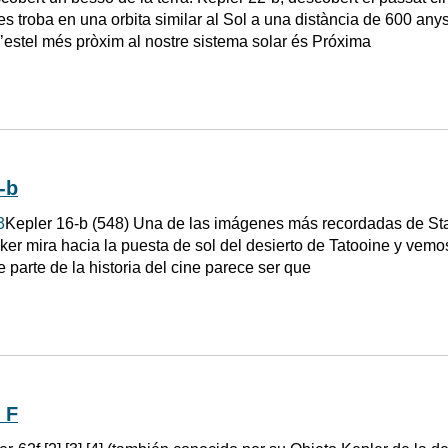
s troba en una orbita similar al Sol a una distància de 600 anys
’estel més pròxim al nostre sistema solar és Próxima
-b
3
Kepler 16-b (548) Una de las imágenes más recordadas de St
er mira hacia la puesta de sol del desierto de Tatooine y vem
 parte de la historia del cine parece ser que
 F