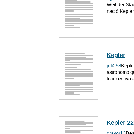
Weil der Sta
nació Kepler
Kepler
juli258
Keple
astrónomo qu
lo incentivo
Kepler 22
dravor13
Des