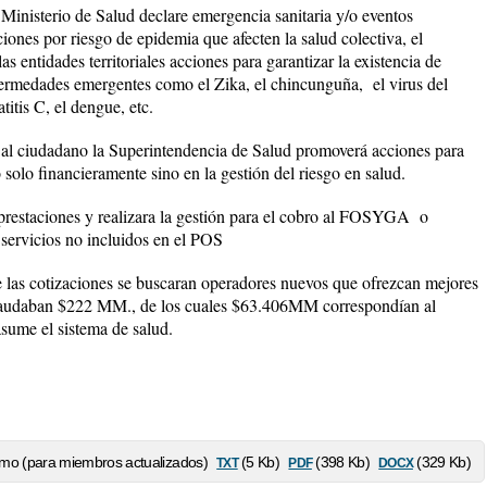
 Ministerio de Salud declare emergencia sanitaria y/o eventos
ciones por riesgo de epidemia que afecten la salud colectiva, el
as entidades territoriales acciones para garantizar la existencia de
enfermedades emergentes como el Zika, el chincunguña, el virus del
itis C, el dengue, etc.
ol al ciudadano la Superintendencia de Salud promoverá acciones para
 solo financieramente sino en la gestión del riesgo en salud.
prestaciones y realizara la gestión para el cobro al FOSYGA o
ervicios no incluidos en el POS
de las cotizaciones se buscaran operadores nuevos que ofrezcan mejores
recaudaban $222 MM., de los cuales $63.406MM correspondían al
asume el sistema de salud.
txt
pdf
docx
mo (para miembros actualizados)
(5 Kb)
(398 Kb)
(329 Kb)