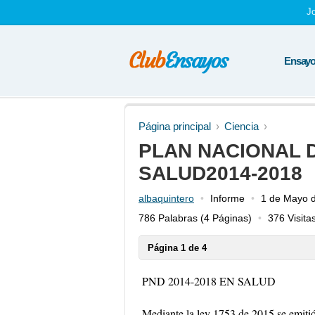
J
Ensayos
Página principal
Ciencia
PLAN NACIONAL 
SALUD2014-2018
albaquintero
Informe
1 de Mayo 
786 Palabras
(4 Páginas)
376 Visita
Página 1 de 4
PND 2014-2018 EN SALUD
Mediante la ley 1753 de 2015 se emitió