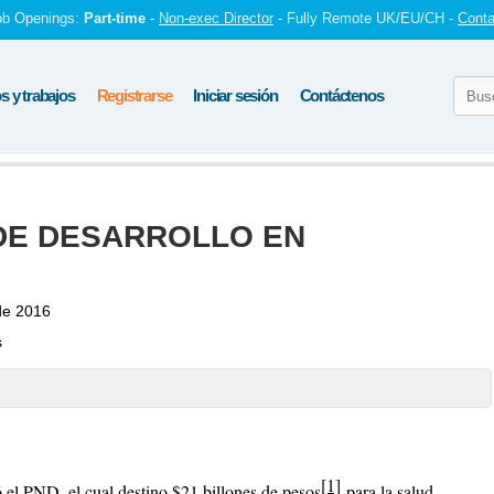
ob Openings:
Part-time
-
Non-exec Director
- Fully Remote UK/EU/CH -
Conta
 y trabajos
Registrarse
Iniciar sesión
Contáctenos
DE DESARROLLO EN
de 2016
s
[1]
 el PND, el cual destino $21 billones de pesos
para la salud