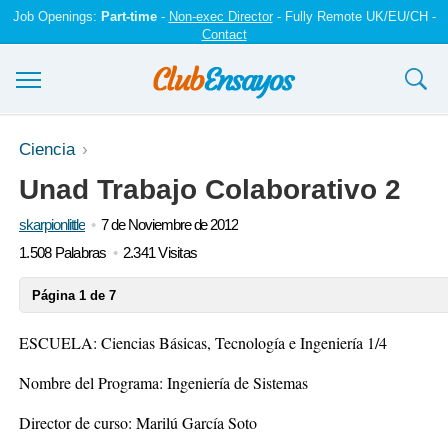
Job Openings:
Part-time
-
Non-exec Director
- Fully Remote UK/EU/CH -
Contact
Ensayos y trabajos
Ciencia
Unad Trabajo Colaborativo 2
Registrarse
skarpionlittle
7 de Noviembre de 2012
Iniciar sesión
1.508 Palabras
2.341 Visitas
Contáctenos
Página 1 de 7
ESCUELA: Ciencias Básicas, Tecnología e Ingeniería 1/4
Nombre del Programa: Ingeniería de Sistemas
Director de curso: Marilú García Soto