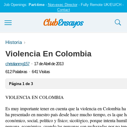
Job Openings:
Part-time
-
Non-exec Director
- Fully Remote UK/EU/CH -
Contact
Ensayos y trabajos
Historia
Violencia En Colombia
Registrarse
christianmg157
17 de Abril de 2013
Iniciar sesión
612 Palabras
641 Visitas
Contáctenos
Página 1 de 3
VIOLENCIA EN COLOMBIA
Es muy importante tener en cuenta que la violencia en Colombia ha 
ha presentado en nuestro país desde hace mucho tiempo, es la que 
económico, social, político y físico; sicológico, porque intenta humil
persona, económico, cuando las personas son rechazadas por no tene