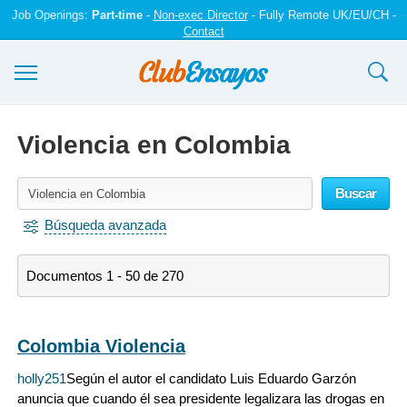
Job Openings:
Part-time
-
Non-exec Director
- Fully Remote UK/EU/CH -
Contact
Ensayos y trabajos
Violencia en Colombia
Registrarse
Buscar
Iniciar sesión
Búsqueda avanzada
Contáctenos
Documentos 1 - 50 de 270
Colombia Violencia
holly251
Según el autor el candidato Luis Eduardo Garzón
anuncia que cuando él sea presidente legalizara las drogas en