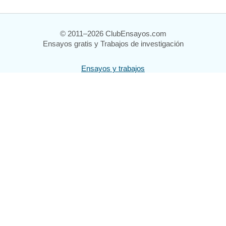
© 2011–2026 ClubEnsayos.com
Ensayos gratis y Trabajos de investigación
Ensayos y trabajos
Registrarse
Iniciar sesión
Ayuda
Contáctenos
Mapa del sitio
Política de privacidad
Términos de servicio