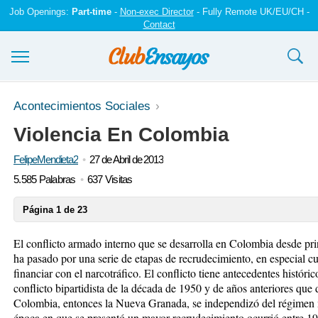
Job Openings:
Part-time
-
Non-exec Director
- Fully Remote UK/EU/CH -
Contact
Ensayos y trabajos
Acontecimientos Sociales
Violencia En Colombia
Registrarse
FelipeMendieta2
27 de Abril de 2013
Iniciar sesión
5.585 Palabras
637 Visitas
Contáctenos
Página 1 de 23
El conflicto armado interno que se desarrolla en Colombia desde pri
ha pasado por una serie de etapas de recrudecimiento, en especial 
financiar con el narcotráfico. El conflicto tiene antecedentes histó
conflicto bipartidista de la década de 1950 y de años anteriores que
Colombia, entonces la Nueva Granada, se independizó del régimen 
época en que se presentó un mayor recrudecimiento ocurrió entre 19