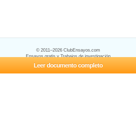
© 2011–2026 ClubEnsayos.com
Ensayos gratis y Trabajos de investigación
Leer documento completo
Ensayos y trabajos
Registrarse
Iniciar sesión
Ayuda
Contáctenos
Mapa del sitio