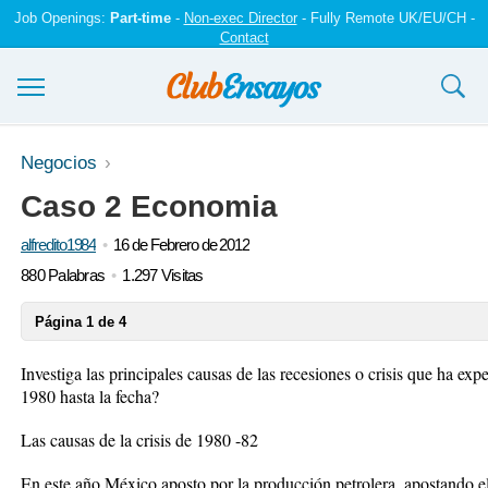
Job Openings:
Part-time
-
Non-exec Director
- Fully Remote UK/EU/CH -
Contact
Ensayos y trabajos
Negocios
Caso 2 Economia
Registrarse
alfredito1984
16 de Febrero de 2012
Iniciar sesión
880 Palabras
1.297 Visitas
Contáctenos
Página 1 de 4
Investiga las principales causas de las recesiones o crisis que ha 
1980 hasta la fecha?
Las causas de la crisis de 1980 -82
En este año México aposto por la producción petrolera, apostando e