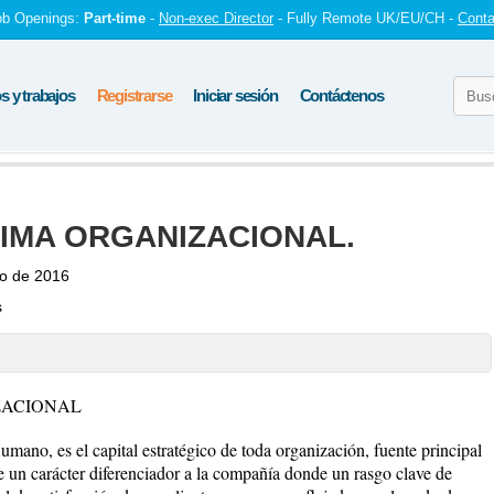
ob Openings:
Part-time
-
Non-exec Director
- Fully Remote UK/EU/CH -
Conta
 y trabajos
Registrarse
Iniciar sesión
Contáctenos
LIMA ORGANIZACIONAL.
io de 2016
s
ZACIONAL
umano, es el capital estratégico de toda organización, fuente principal
e un carácter diferenciador a la compañía donde un rasgo clave de