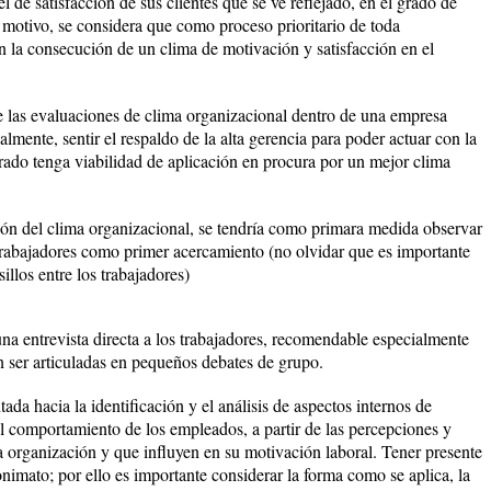
l de satisfacción de sus clientes que se ve reflejado, en el grado de
al motivo, se considera que como proceso prioritario de toda
n la consecución de un clima de motivación y satisfacción en el
 las evaluaciones de clima organizacional dentro de una empresa
lmente, sentir el respaldo de la alta gerencia para poder actuar con la
trado tenga viabilidad de aplicación en procura por un mejor clima
ción del clima organizacional, se tendría como primara medida observar
trabajadores como primer acercamiento (no olvidar que es importante
illos entre los trabajadores)
a entrevista directa a los trabajadores, recomendable especialmente
 ser articuladas en pequeños debates de grupo.
ada hacia la identificación y el análisis de aspectos internos de
el comportamiento de los empleados, a partir de las percepciones y
la organización y que influyen en su motivación laboral. Tener presente
onimato; por ello es importante considerar la forma como se aplica, la