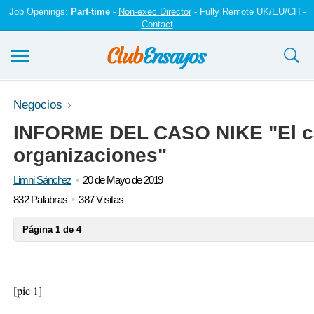
Job Openings:
Part-time
-
Non-exec Director
- Fully Remote UK/EU/CH -
Contact
Ensayos y trabajos
Negocios
INFORME DEL CASO NIKE "El c
Registrarse
organizaciones"
Iniciar sesión
Limni Sánchez
20 de Mayo de 2019
Contáctenos
832 Palabras
387 Visitas
Página 1 de 4
[pic 1]