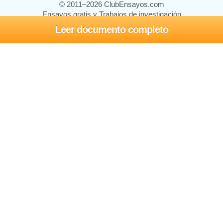
© 2011–2026 ClubEnsayos.com
Ensayos gratis y Trabajos de investigación
Leer documento completo
Ensayos y trabajos
Registrarse
Iniciar sesión
Ayuda
Contáctenos
Mapa del sitio
Política de privacidad
Términos de servicio