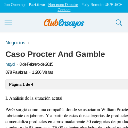
Job Openings:
Part-time
-
Non-exec Director
- Fully Remote UK/EU/CH -
Contact
Ensayos y trabajos
Negocios
Caso Procter And Gamble
Registrarse
natydl
8 de Febrero de 2015
Iniciar sesión
878 Palabras
1.286 Visitas
Contáctenos
Página 1 de 4
I. Análisis de la situación actual
P&G surgió como una compañía donde se asociaron William Procter,
fabricante de jabones. Y a partir de estas dos categorías de producto
comercializa productos en aproximadamente 50 categorías de produc
alrededor de 95 marcas y 27000 patentes alrededor de todo el mundo