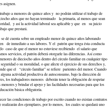
les asignen.
 trabajo a menores de quince años y no podrán utilizar el trabajo de
ciocho años que no hayan terminado la primaria, al menos que sean
oridad, y así la actividad laboral sea aplicable y que en su juicio
abajo que prestará.
jo se dé cuenta sobre un empleado menor de quince años laborando
orden de inmediato a sus labores. Y el patrón que tenga ésta conducta
todo caso de que el menor no estuviese recibiendo el salario que
smos servicios, el patrón deberá otorgarle las diferencias. Así como
enores de dieciocho años dentro del círculo familiar en cualquier tipo
 seguridad o su moralidad, o que afecte el ejercicio de sus derechos y,
tiende que el “círculo familiar” se refiere parientes del menor. Cuando
 alguna actividad productiva de autoconsumo, bajo la dirección de
ores, los trabajadores menores deberán tener la obligación de respetar
menores y brindar el apoyo y las facilidades necesarias para que los
ucación básica obligatoria.
lecer las condiciones de trabajo por escrito cuando no existan contratos
e realizarán dos ejemplares, por lo menos, los cuales se quedará uno