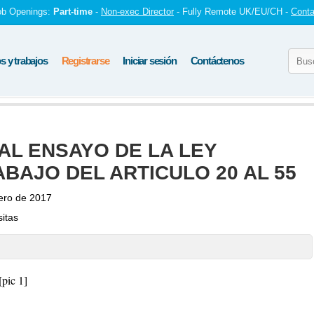
ob Openings:
Part-time
-
Non-exec Director
- Fully Remote UK/EU/CH -
Conta
 y trabajos
Registrarse
Iniciar sesión
Contáctenos
L ENSAYO DE LA LEY
BAJO DEL ARTICULO 20 AL 55
ero de 2017
sitas
[pic 1]