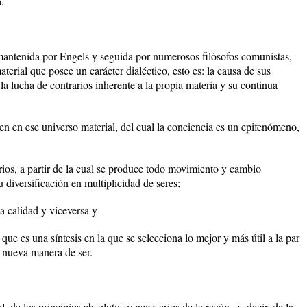
.
antenida por Engels y seguida por numerosos filósofos comunistas,
aterial que posee un carácter dialéctico, esto es: la causa de sus
a lucha de contrarios inherente a la propia materia y su continua
n en ese universo material, del cual la conciencia es un epifenómeno,
arios, a partir de la cual se produce todo movimiento y cambio
 diversificación en multiplicidad de seres;
la calidad y viceversa y
 que es una síntesis en la que se selecciona lo mejor y más útil a la par
 nueva manera de ser.
, de los principios absolutos y necesarios de la razón, es decir, de la