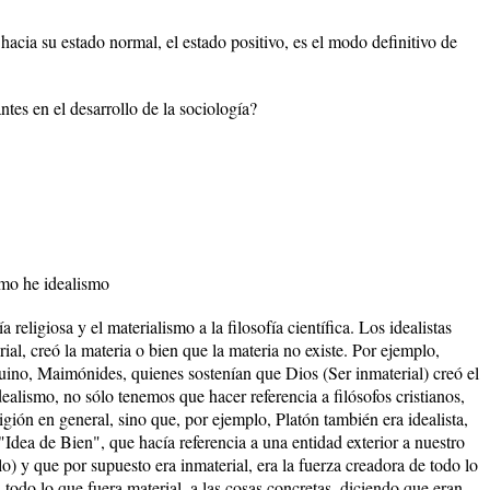
acia su estado normal, el estado positivo, es el modo definitivo de
tes en el desarrollo de la sociología?
ismo he idealismo
a religiosa y el materialismo a la filosofía científica. Los idealistas
rial, creó la materia o bien que la materia no existe. Por ejemplo,
quino, Maimónides, quienes sostenían que Dios (Ser inmaterial) creó el
ealismo, no sólo tenemos que hacer referencia a filósofos cristianos,
gión en general, sino que, por ejemplo, Platón también era idealista,
"Idea de Bien", que hacía referencia a una entidad exterior a nuestro
o) y que por supuesto era inmaterial, era la fuerza creadora de todo lo
 todo lo que fuera material, a las cosas concretas, diciendo que eran