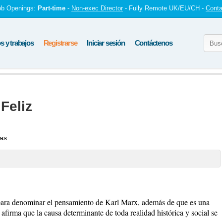
ob Openings:
Part-time
-
Non-exec Director
- Fully Remote UK/EU/CH -
Conta
 y trabajos
Registrarse
Iniciar sesión
Contáctenos
Feliz
tas
para denominar el pensamiento de Karl Marx, además de que es una
e afirma que la causa determinante de toda realidad histórica y social se