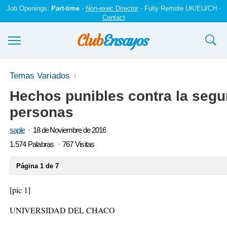
Job Openings:
Part-time
-
Non-exec Director
- Fully Remote UK/EU/CH -
Contact
Ensayos y trabajos
Temas Variados
Hechos punibles contra la segu
Registrarse
personas
Iniciar sesión
saple
18 de Noviembre de 2016
Contáctenos
1.574 Palabras
767 Visitas
Página 1 de 7
[pic 1]
UNIVERSIDAD DEL CHACO