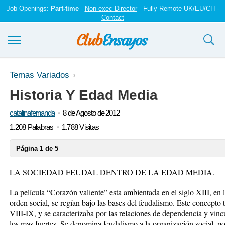
Job Openings:
Part-time
-
Non-exec Director
- Fully Remote UK/EU/CH -
Contact
Ensayos y trabajos
Temas Variados
Historia Y Edad Media
Registrarse
catalinafernanda
8 de Agosto de 2012
Iniciar sesión
1.208 Palabras
1.788 Visitas
Contáctenos
Página 1 de 5
LA SOCIEDAD FEUDAL DENTRO DE LA EDAD MEDIA.
La película “Corazón valiente” esta ambientada en el siglo XIII, en
orden social, se regían bajo las bases del feudalismo. Este concepto
VIII-IX, y se caracterizaba por las relaciones de dependencia y vinc
los mas fuertes. Se denomina feudalismo a la organización social, p