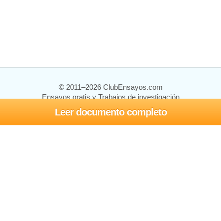
© 2011–2026 ClubEnsayos.com
Ensayos gratis y Trabajos de investigación
Leer documento completo
Ensayos y trabajos
Registrarse
Iniciar sesión
Ayuda
Contáctenos
Mapa del sitio