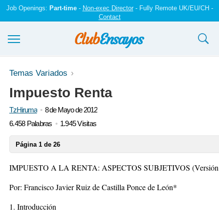
Job Openings:
Part-time
-
Non-exec Director
- Fully Remote UK/EU/CH -
Contact
Ensayos y trabajos
Temas Variados
Impuesto Renta
Registrarse
TzHiruma
8 de Mayo de 2012
Iniciar sesión
6.458 Palabras
1.945 Visitas
Contáctenos
Página 1 de 26
IMPUESTO A LA RENTA: ASPECTOS SUBJETIVOS (Versión ac
Por: Francisco Javier Ruiz de Castilla Ponce de León*
1. Introducción