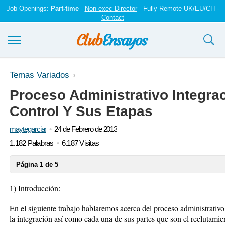
Job Openings:
Part-time
-
Non-exec Director
- Fully Remote UK/EU/CH -
Contact
Ensayos y trabajos
Temas Variados
Proceso Administrativo Integrac
Registrarse
Control Y Sus Etapas
Iniciar sesión
maytegarciar
24 de Febrero de 2013
Contáctenos
1.182 Palabras
6.187 Visitas
Página 1 de 5
1) Introducción:
En el siguiente trabajo hablaremos acerca del proceso administrativo 
la integración así como cada una de sus partes que son el reclutamient