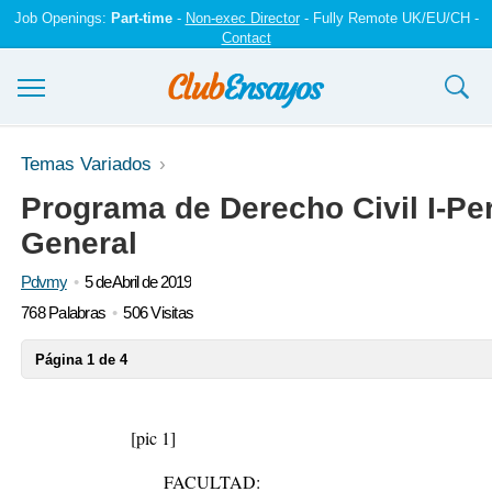
Job Openings:
Part-time
-
Non-exec Director
- Fully Remote UK/EU/CH -
Contact
Ensayos y trabajos
Temas Variados
Programa de Derecho Civil I-Pe
Registrarse
General
Iniciar sesión
Pdvmy
5 de Abril de 2019
Contáctenos
768 Palabras
506 Visitas
Página 1 de 4
[pic 1]
FACULTAD: