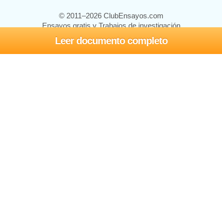
© 2011–2026 ClubEnsayos.com
Ensayos gratis y Trabajos de investigación
Leer documento completo
Ensayos y trabajos
Registrarse
Iniciar sesión
Ayuda
Contáctenos
Mapa del sitio
Política de privacidad
Términos de servicio