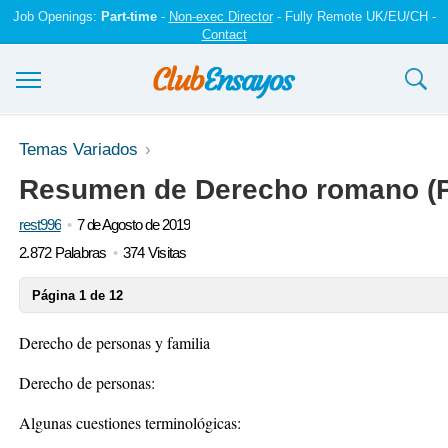
Job Openings:
Part-time
-
Non-exec Director
- Fully Remote UK/EU/CH -
Contact
Ensayos y trabajos
Temas Variados
Resumen de Derecho romano (P
Registrarse
rest996
7 de Agosto de 2019
Iniciar sesión
2.872 Palabras
374 Visitas
Contáctenos
Página 1 de 12
Derecho de personas y familia
Derecho de personas:
Algunas cuestiones terminológicas: