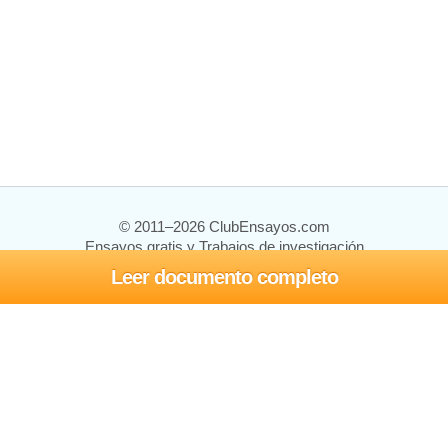
© 2011–2026 ClubEnsayos.com
Ensayos gratis y Trabajos de investigación
Leer documento completo
Ensayos y trabajos
Registrarse
Iniciar sesión
Ayuda
Contáctenos