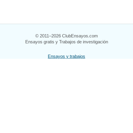
© 2011–2026 ClubEnsayos.com
Ensayos gratis y Trabajos de investigación
Ensayos y trabajos
Registrarse
Iniciar sesión
Ayuda
Contáctenos
Mapa del sitio
Política de privacidad