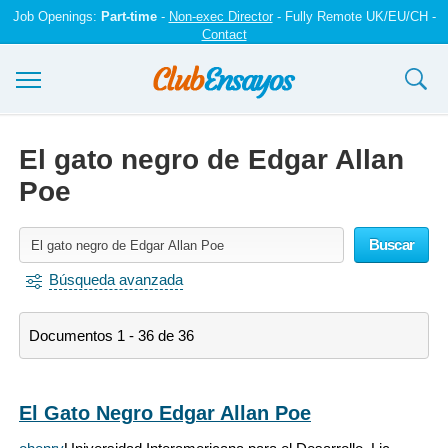
Job Openings:
Part-time
-
Non-exec Director
- Fully Remote UK/EU/CH -
Contact
Ensayos y trabajos
El gato negro de Edgar Allan
Registrarse
Poe
Iniciar sesión
Buscar
Contáctenos
Búsqueda avanzada
Documentos 1 - 36 de 36
El Gato Negro Edgar Allan Poe