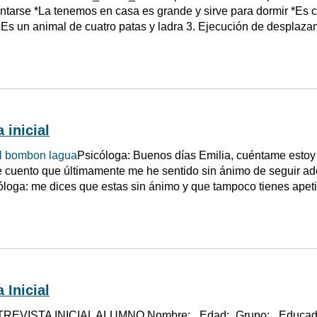
entarse *La tenemos en casa es grande y sirve para dormir *Es c
* Es un animal de cuatro patas y ladra 3. Ejecución de desplaz
 inicial
el bombon lagua
Psicóloga: Buenos días Emilia, cuéntame estoy
te cuento que últimamente me he sentido sin ánimo de seguir a
cóloga: me dices que estas sin ánimo y que tampoco tienes apetit
 Inicial
REVISTA INICIAL ALUMNO Nombre:_ Edad:_Grupo:_ Educador