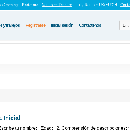
ob Openings:
Part-time
-
Non-exec Director
- Fully Remote UK/EU/CH -
Conta
 y trabajos
Registrarse
Iniciar sesión
Contáctenos
 Inicial
Escribe tu nombre: _Edad:_ 2. Comprensión de descripciones: 