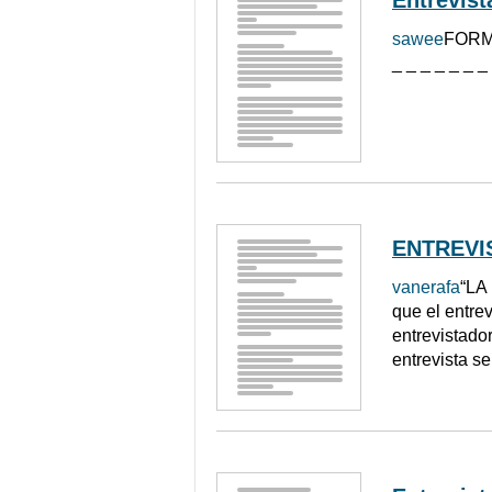
sawee
FORMA
_ _ _ _ _ _ _
ENTREVIS
vanerafa
“LA 
que el entre
entrevistado
entrevista se 