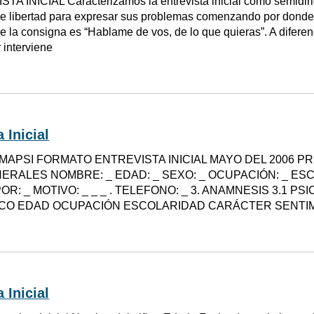
A INICIAL Caracterizamos la entrevista inicial como semidirig
ne libertad para expresar sus problemas comenzando por donde 
 la consigna es “Hablame de vos, de lo que quieras”. A diferenci
 interviene
 Inicial
MAPSI FORMATO ENTREVISTA INICIAL MAYO DEL 2006 PR
RALES NOMBRE: _ EDAD: _ SEXO: _ OCUPACIÓN: _ ESCO
OR: _ MOTIVO: _ _ _ . TELEFONO: _ 3. ANAMNESIS 3.1 
O EDAD OCUPACIÓN ESCOLARIDAD CARÁCTER SENTIMI
 Inicial