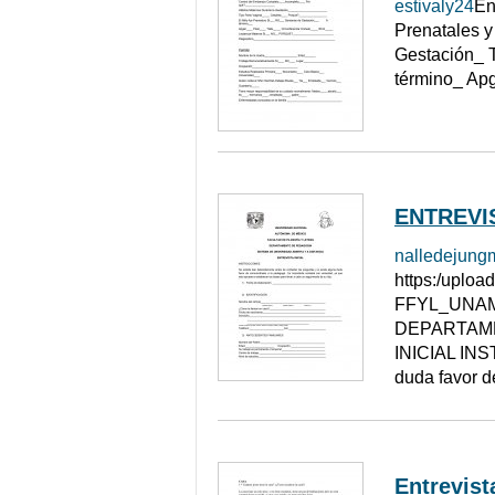
estivaly24
En
Prenatales y
Gestación_ 
término_ Ap
ENTREVIS
nalledejung
https:/uplo
FFYL_UNAM
DEPARTAME
INICIAL INST
duda favor d
Entrevista