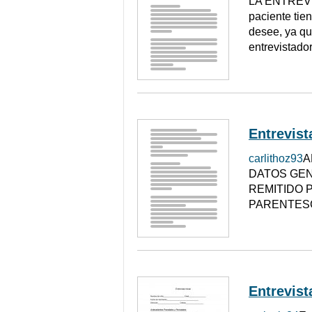
LA ENTREVIST
paciente tie
desee, ya que
entrevistador
Entrevista
carlithoz93
A
DATOS GENE
REMITIDO P
PARENTESC
Entrevista