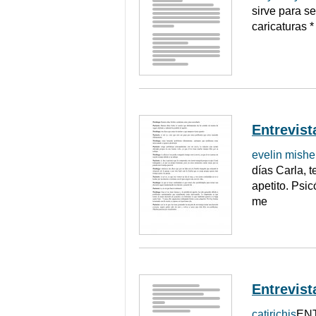
sirve para s
caricaturas 
Entrevista
evelin mish
días Carla, 
apetito. Psi
me
Entrevista
catirichis
ENT