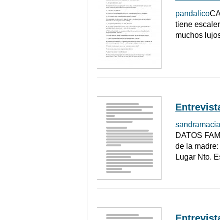
pandalico
CA
tiene escale
muchos lujos
Entrevista
sandramaci
DATOS FAMIL
de la madre:
Lugar Nto. Es
Entrevista