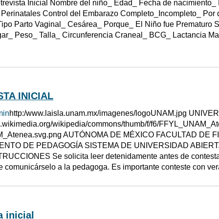
trevista Inicial Nombre del niño_ Edad_ Fecha de nacimiento_
 Perinatales Control del Embarazo Completo_Incompleto_ Por 
Tipo Parto Vaginal_ Cesárea_ Porque_ El Niño fue Prematuro
gar_ Peso_ Talla_ Circunferencia Craneal_ BCG_ Lactancia Ma
TA INICIAL
min
http:/www.laisla.unam.mx/imagenes/logoUNAM.jpg UNI
ad.wikimedia.org/wikipedia/commons/thumb/f/f6/FFYL_UNAM_At
_Atenea.svg.png AUTÓNOMA DE MÉXICO FACULTAD DE F
NTO DE PEDAGOGÍA SISTEMA DE UNIVERSIDAD ABIERTA
RUCCIONES Se solicita leer detenidamente antes de contestar 
e comunicárselo a la pedagoga. Es importante conteste con ver
 inicial