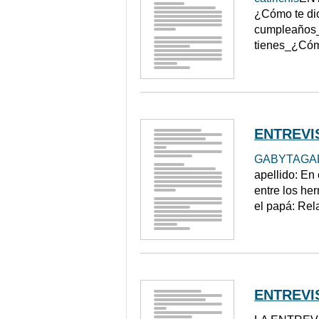
¿Cómo te dic
cumpleaños_
tienes_¿Cóm
ENTREVIS
GABYTAGA
apellido: En
entre los he
el papá: Rel
ENTREVIS