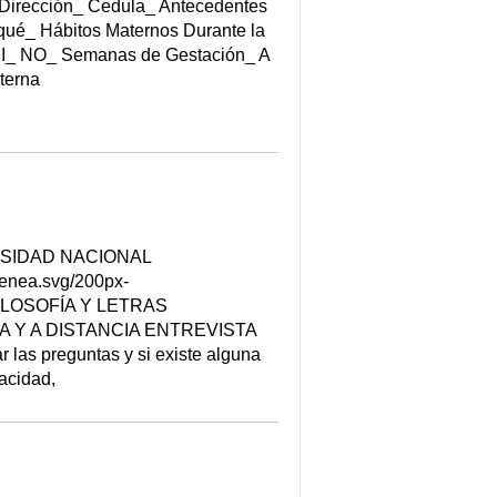
 Dirección_ Cedula_ Antecedentes
qué_ Hábitos Maternos Durante la
 SI_ NO_ Semanas de Gestación_ A
terna
VERSIDAD NACIONAL
enea.svg/200px-
ILOSOFÍA Y LETRAS
 Y A DISTANCIA ENTREVISTA
las preguntas y si existe alguna
acidad,